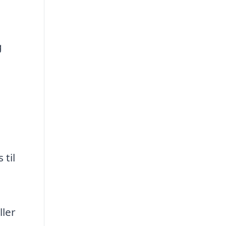
g
 til
ller