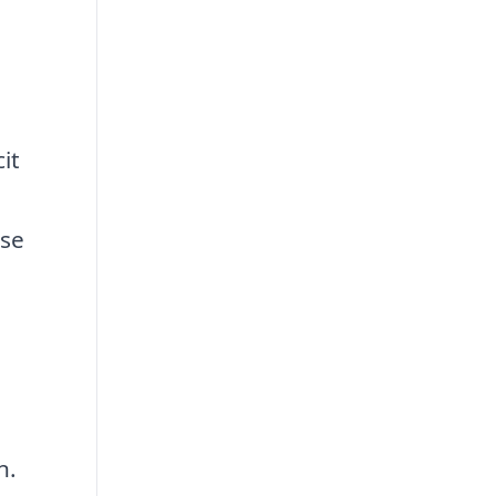
e
it
lse
n.