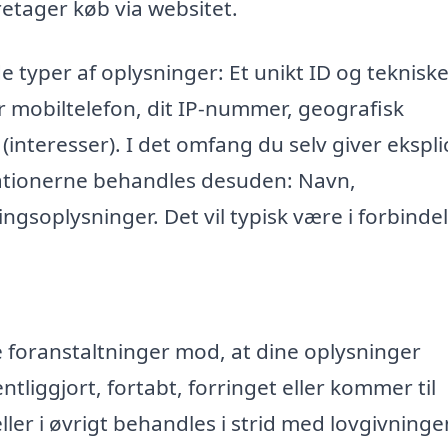
retager køb via websitet.
e typer af oplysninger: Et unikt ID og teknisk
r mobiltelefon, dit IP-nummer, geografisk
 (interesser). I det omfang du selv giver eksplic
mationerne behandles desuden: Navn,
ngsoplysninger. Det vil typisk være i forbinde
ke foranstaltninger mod, at dine oplysninger
entliggjort, fortabt, forringet eller kommer til
r i øvrigt behandles i strid med lovgivninge