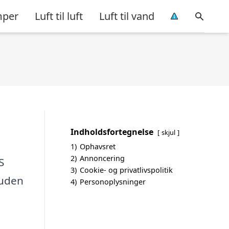
per
Luft til luft
Luft til vand
Indholdsfortegnelse
skjul
1)
Ophavsret
2)
Annoncering
S
3)
Cookie- og privatlivspolitik
 uden
4)
Personoplysninger