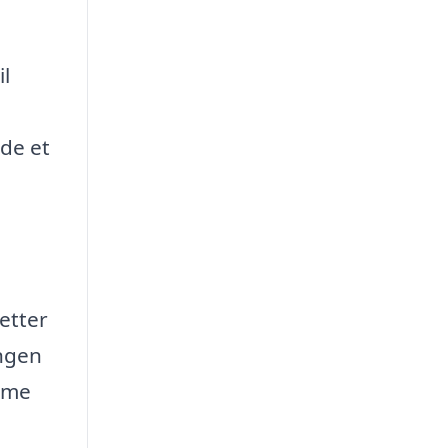
il
nde et
letter
ingen
amme