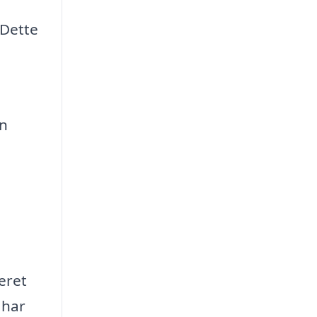
 Dette
en
eret
 har